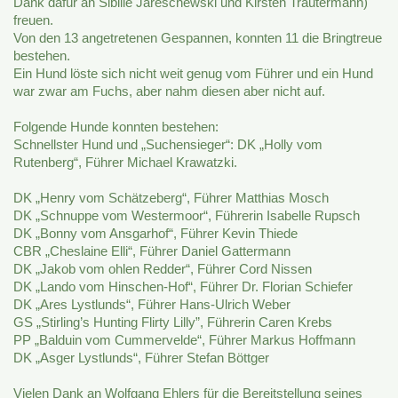
Dank dafür an Sibille Jareschewski und Kirsten Trautermann)
freuen.
Von den 13 angetretenen Gespannen, konnten 11 die Bringtreue
bestehen.
Ein Hund löste sich nicht weit genug vom Führer und ein Hund
war zwar am Fuchs, aber nahm diesen aber nicht auf.
Folgende Hunde konnten bestehen:
Schnellster Hund und „Suchensieger“: DK „Holly vom
Rutenberg“, Führer Michael Krawatzki.
DK „Henry vom Schätzeberg“, Führer Matthias Mosch
DK „Schnuppe vom Westermoor“, Führerin Isabelle Rupsch
DK „Bonny vom Ansgarhof“, Führer Kevin Thiede
CBR „Cheslaine Elli“, Führer Daniel Gattermann
DK „Jakob vom ohlen Redder“, Führer Cord Nissen
DK „Lando vom Hinschen-Hof“, Führer Dr. Florian Schiefer
DK „Ares Lystlunds“, Führer Hans-Ulrich Weber
GS „Stirling’s Hunting Flirty Lilly”, Führerin Caren Krebs
PP „Balduin vom Cummervelde“, Führer Markus Hoffmann
DK „Asger Lystlunds“, Führer Stefan Böttger
Vielen Dank an Wolfgang Ehlers für die Bereitstellung seines