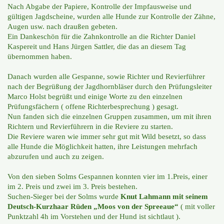
Nach Abgabe der Papiere, Kontrolle der Impfausweise und
gültigen Jagdscheine,
wurden alle Hunde zur Kontrolle der Zähne,
Augen usw. nach draußen gebeten.
Ein Dankeschön für die Zahnkontrolle an die Richter Daniel
Kaspereit und Hans Jürgen Sattler, die das an diesem Tag
übernommen haben.
Danach
wurden alle Gespanne, sowie Richter und Revierführer
nach der Begrüßung der Jagdhornbläser durch den Prüfungsleiter
Marco Holst begrüßt und einige Worte zu den einzelnen
Prüfungsfächern ( offene Richterbesprechung ) gesagt.
Nun fanden sich die einzelnen Gruppen zusammen, um mit ihren
Richtern und Revierführern in die Reviere zu starten.
Die Reviere waren wie immer sehr gut mit Wild besetzt, so dass
alle Hunde die Möglichkeit hatten, ihre Leistungen mehrfach
abzurufen und auch zu zeigen.
Von den sieben Solms Gespannen konnten vier im 1.Preis, einer
im 2. Preis und zwei im 3. Preis bestehen.
Suchen-Sieger bei der Solms wurde
Knut Lahmann mit seinem
Deutsch-Kurzhaar Rüden „Moos von der Spreeaue“
( mit voller
Punktzahl 4h im Vorstehen und der Hund ist sichtlaut ).